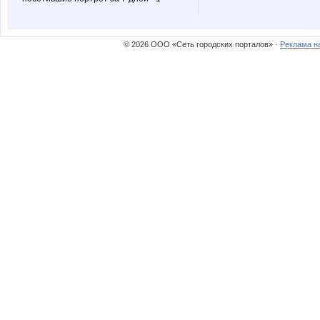
tukman
бэста
© 2026 ООО «Сеть городских порталов» ·
Реклама н
Флёнушка
Флор
ЛенаСветлая
Ленок2
Сл@дкая жизнь
Стрекоз
Шикарные ш*а*п*к*и
ЧИрочк