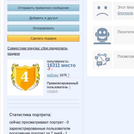
Dinarik_85
GalkaN
Этот блог
Отправить приватное сообщение
блогеров
.
Добавить в друзья
Игнорировать
Lonza
Miss 
Посетит
Сделать подарок
Совместная покупка: сбор предоплаты,
раздачи
TAFIKA
Tau
Посмотре
популярность:
16311 место
-7 ↓
рейтинг
1676
?
confessa*
cornflou
Привилегированный
пользователь
4
уровня
kristimasik
ksenya
Статистика портрета:
сейчас просматривают портрет - 0
зарегистрированные пользователи
посетившие портрет за 7 дней - 1